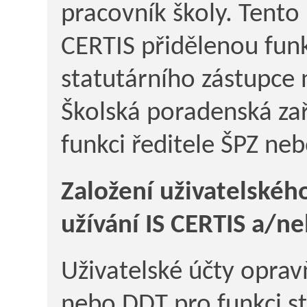
pracovník školy. Tento
CERTIS přidělenou funkc
statutárního zástupce
Školská poradenská zař
funkci ředitele ŠPZ ne
Založení uživatelskéh
užívání IS CERTIS a/n
Uživatelské účty opravň
nebo DDT pro funkci st